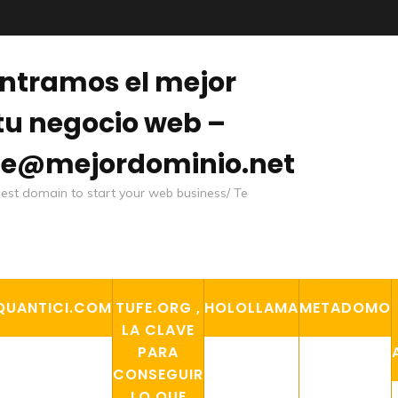
ontramos el mejor
u negocio web –
rte@mejordominio.net
Best domain to start your web business/ Te
QUANTICI.COM
TUFE.ORG ,
HOLOLLAMA
METADOMO
LA CLAVE
PARA
CONSEGUIR
LO QUE