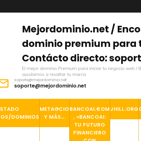
Mejordominio.net / Enc
dominio premium para t
Contácto directo: sopo
El mejor dominio Premium para iniciar tu negocio web / 
ayudamos a resaltar tu marca
soporte@mejordominio.net
soporte@mejordominio.net
ISTADO
METAOCIO
BANCOAI.COM
JHILL.ORG
TOS/DOMINIOS
Y MÁS…
, «BANCOAI:
TU FUTURO
FINANCIERO
CON