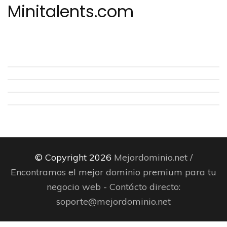
Minitalents.com
© Copyright 2026
Mejordominio.net /
Encontramos el mejor dominio premium para tu
negocio web - Contácto directo:
soporte@mejordominio.net