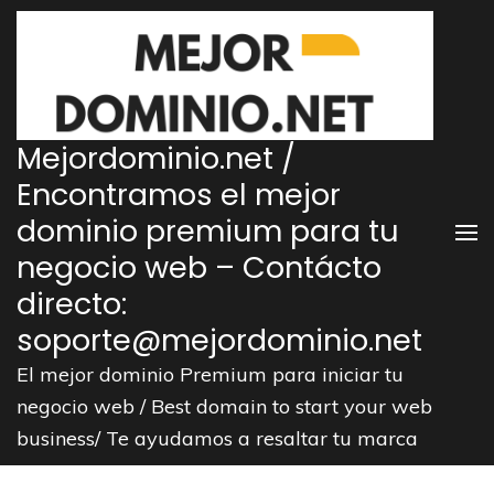
Saltar
al
contenido
(presiona
la
Mejordominio.net /
tecla
Encontramos el mejor
Intro)
dominio premium para tu
negocio web – Contácto
directo:
soporte@mejordominio.net
El mejor dominio Premium para iniciar tu
negocio web / Best domain to start your web
business/ Te ayudamos a resaltar tu marca