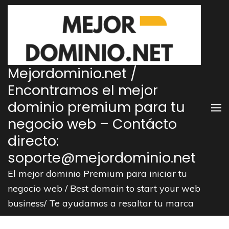
Saltar
al
contenido
(presiona
la
Mejordominio.net /
tecla
Encontramos el mejor
Intro)
dominio premium para tu
negocio web – Contácto
directo:
soporte@mejordominio.net
El mejor dominio Premium para iniciar tu
negocio web / Best domain to start your web
business/ Te ayudamos a resaltar tu marca