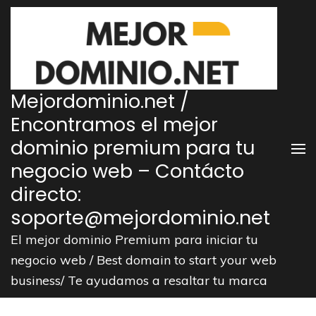
Saltar
al
contenido
(presiona
la
Mejordominio.net /
tecla
Encontramos el mejor
Intro)
dominio premium para tu
negocio web – Contácto
directo:
soporte@mejordominio.net
El mejor dominio Premium para iniciar tu
negocio web / Best domain to start your web
business/ Te ayudamos a resaltar tu marca