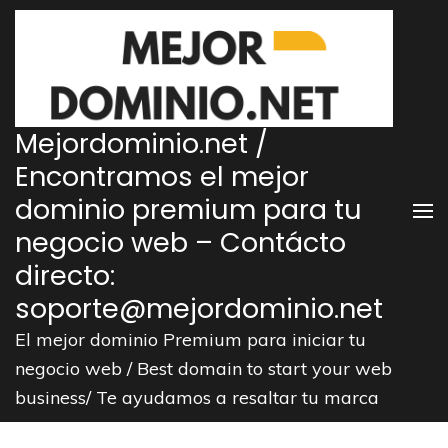
Saltar
al
contenido
(presiona
la
Mejordominio.net /
tecla
Encontramos el mejor
Intro)
dominio premium para tu
negocio web – Contácto
directo:
soporte@mejordominio.net
El mejor dominio Premium para iniciar tu
negocio web / Best domain to start your web
business/ Te ayudamos a resaltar tu marca