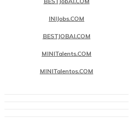
BESTJobAI.COM
INIJobs.COM
BESTJOBAI.COM
MINITalents.COM
MINITalentos.COM