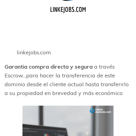
linkejobs.com
Garantia compra directa y segura
a través
Escrow…para hacer la transferencia de este
dominio desde el cliente actual hasta transferirlo
a su propiedad en brevedad y más económico