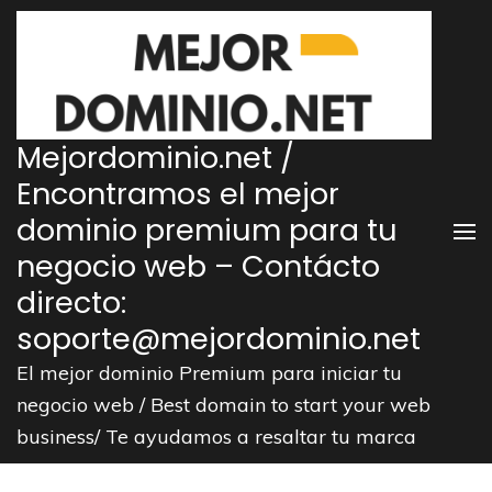
Saltar
al
contenido
(presiona
la
Mejordominio.net /
tecla
Encontramos el mejor
Intro)
dominio premium para tu
negocio web – Contácto
directo:
soporte@mejordominio.net
El mejor dominio Premium para iniciar tu
negocio web / Best domain to start your web
business/ Te ayudamos a resaltar tu marca