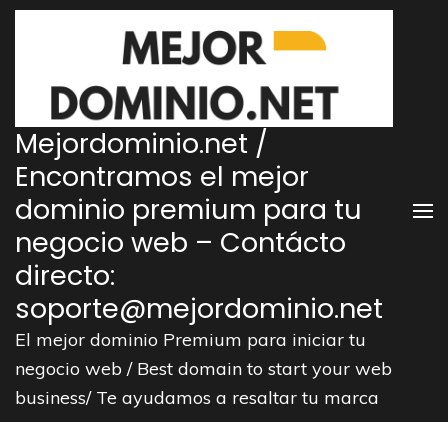
Saltar
al
contenido
(presiona
la
Mejordominio.net /
tecla
Encontramos el mejor
Intro)
dominio premium para tu
negocio web – Contácto
directo:
soporte@mejordominio.net
El mejor dominio Premium para iniciar tu
negocio web / Best domain to start your web
business/ Te ayudamos a resaltar tu marca