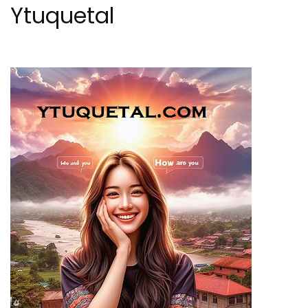
Ytuquetal