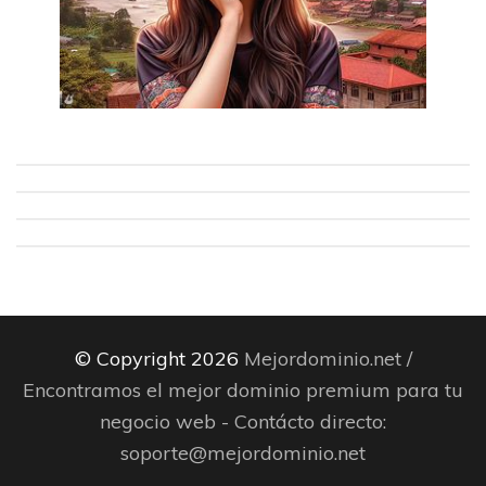
© Copyright 2026
Mejordominio.net /
Encontramos el mejor dominio premium para tu
negocio web - Contácto directo:
soporte@mejordominio.net