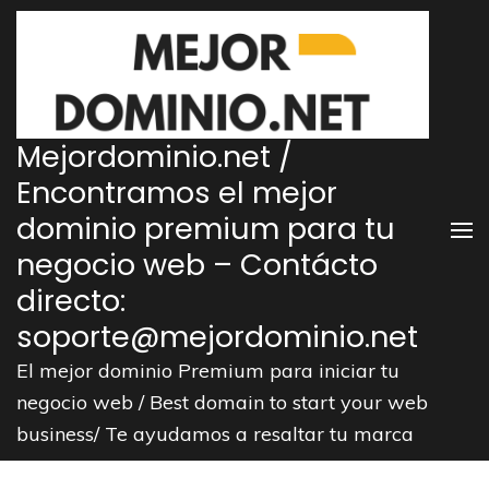
Saltar
al
contenido
(presiona
la
Mejordominio.net /
tecla
Encontramos el mejor
Intro)
dominio premium para tu
negocio web – Contácto
directo:
soporte@mejordominio.net
El mejor dominio Premium para iniciar tu
negocio web / Best domain to start your web
business/ Te ayudamos a resaltar tu marca