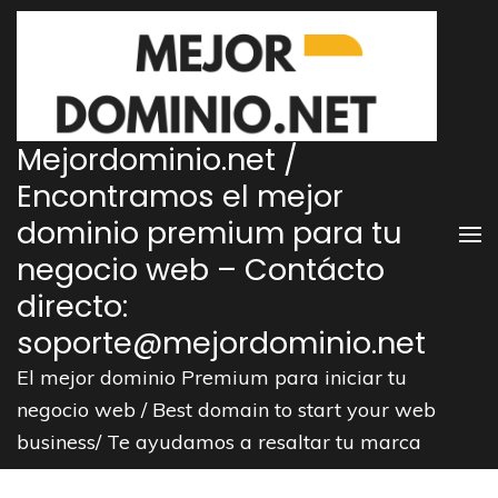
Saltar
al
contenido
(presiona
la
Mejordominio.net /
tecla
Encontramos el mejor
Intro)
dominio premium para tu
negocio web – Contácto
directo:
soporte@mejordominio.net
El mejor dominio Premium para iniciar tu
negocio web / Best domain to start your web
business/ Te ayudamos a resaltar tu marca