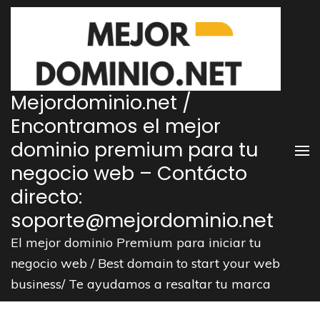
Saltar
al
contenido
(presiona
la
Mejordominio.net /
tecla
Encontramos el mejor
Intro)
dominio premium para tu
negocio web – Contácto
directo:
soporte@mejordominio.net
El mejor dominio Premium para iniciar tu
negocio web / Best domain to start your web
business/ Te ayudamos a resaltar tu marca