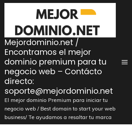
Saltar
al
contenido
(presiona
la
Mejordominio.net /
tecla
Encontramos el mejor
Intro)
dominio premium para tu
negocio web – Contácto
directo:
soporte@mejordominio.net
El mejor dominio Premium para iniciar tu
negocio web / Best domain to start your web
business/ Te ayudamos a resaltar tu marca