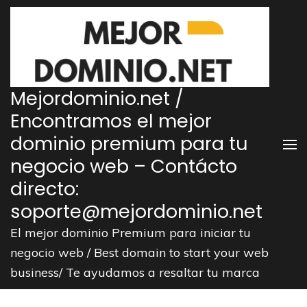
Saltar
al
contenido
(presiona
la
Mejordominio.net /
tecla
Encontramos el mejor
Intro)
dominio premium para tu
negocio web – Contácto
directo:
soporte@mejordominio.net
El mejor dominio Premium para iniciar tu
negocio web / Best domain to start your web
business/ Te ayudamos a resaltar tu marca